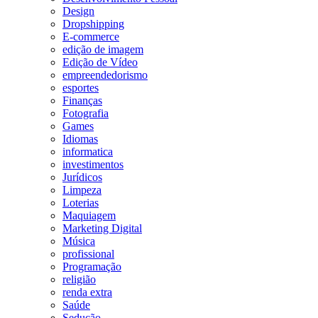
Design
Dropshipping
E-commerce
edição de imagem
Edição de Vídeo
empreendedorismo
esportes
Finanças
Fotografia
Games
Idiomas
informatica
investimentos
Jurídicos
Limpeza
Loterias
Maquiagem
Marketing Digital
Música
profissional
Programação
religião
renda extra
Saúde
Sedução