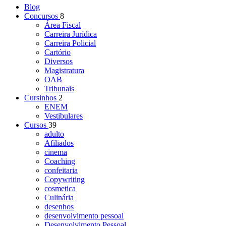
Blog
Concursos
8
Área Fiscal
Carreira Jurídica
Carreira Policial
Cartório
Diversos
Magistratura
OAB
Tribunais
Cursinhos
2
ENEM
Vestibulares
Cursos
39
adulto
Afiliados
cinema
Coaching
confeitaria
Copywriting
cosmetica
Culinária
desenhos
desenvolvimento pessoal
Desenvolvimento Pessoal