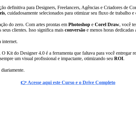
ução definitiva para Designers, Freelancers, Agências e Criadores de C
eis
, cuidadosamente selecionados para otimizar seu fluxo de trabalho e 
iação do zero. Com artes prontas em
Photoshop
e
Corel Draw
, você t
seus clientes. Isso significa mais
conversão
e menos horas dedicadas a 
 internet.
 O Kit do Designer 4.0 é a ferramenta que faltava para você entregar r
o sempre um visual profissional e impactante, otimizando seu
ROI
.
 diariamente.
👉 Acesse aqui este Curso e o Drive Completo