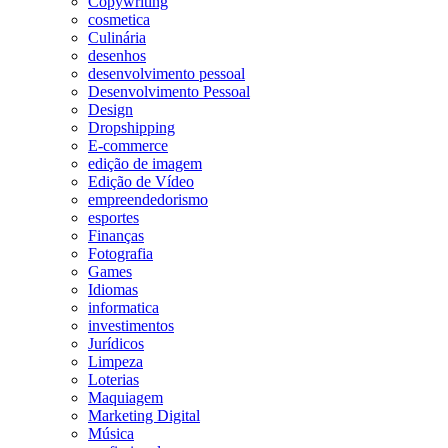
Copywriting
cosmetica
Culinária
desenhos
desenvolvimento pessoal
Desenvolvimento Pessoal
Design
Dropshipping
E-commerce
edição de imagem
Edição de Vídeo
empreendedorismo
esportes
Finanças
Fotografia
Games
Idiomas
informatica
investimentos
Jurídicos
Limpeza
Loterias
Maquiagem
Marketing Digital
Música