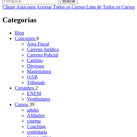
Buscar
Clique Aqui para Acessar Todos os Cursos
Lista de Todos os Cursos
Categorias
Blog
Concursos
8
Área Fiscal
Carreira Jurídica
Carreira Policial
Cartório
Diversos
Magistratura
OAB
Tribunais
Cursinhos
2
ENEM
Vestibulares
Cursos
39
adulto
Afiliados
cinema
Coaching
confeitaria