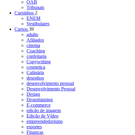
OAB
Tribunais
Cursinhos
2
ENEM
Vestibulares
Cursos
39
adulto
Afiliados
cinema
Coaching
confeitaria
Copywriting
cosmetica
Culinária
desenhos
desenvolvimento pessoal
Desenvolvimento Pessoal
Design
Dropshipping
E-commerce
edição de imagem
Edição de Vídeo
empreendedorismo
esportes
Finanças