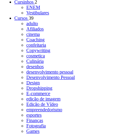
Cursinhos
2
ENEM
Vestibulares
Cursos
39
adulto
Afiliados
cinema
Coaching
confeitaria
Copywriting
cosmetica
Culinária
desenhos
desenvolvimento pessoal
Desenvolvimento Pessoal
Design
Dropshipping
E-commerce
edição de imagem
Edição de Vídeo
empreendedorismo
esportes
Finanças
Fotografia
Games