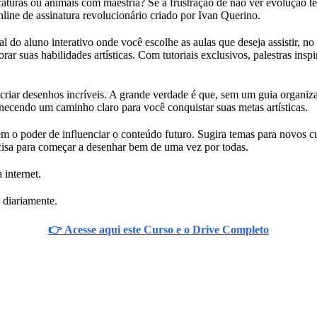
ricaturas ou animais com maestria? Se a frustração de não ver evolução
line de assinatura revolucionário criado por Ivan Querino.
do aluno interativo onde você escolhe as aulas que deseja assistir, no
r suas habilidades artísticas. Com tutoriais exclusivos, palestras insp
 criar desenhos incríveis. A grande verdade é que, sem um guia organiza
necendo um caminho claro para você conquistar suas metas artísticas.
 o poder de influenciar o conteúdo futuro. Sugira temas para novos c
cisa para começar a desenhar bem de uma vez por todas.
 internet.
 diariamente.
👉 Acesse aqui este Curso e o Drive Completo