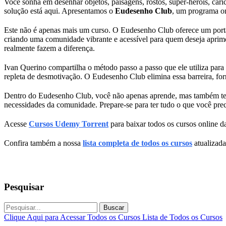
Você sonha em desenhar objetos, paisagens, rostos, super-heróis, ca
solução está aqui. Apresentamos o
Eudesenho Club
, um programa on
Este não é apenas mais um curso. O Eudesenho Club oferece um portal 
criando uma comunidade vibrante e acessível para quem deseja aprimora
realmente fazem a diferença.
Ivan Querino compartilha o método passo a passo que ele utiliza para
repleta de desmotivação. O Eudesenho Club elimina essa barreira, for
Dentro do Eudesenho Club, você não apenas aprende, mas também tem
necessidades da comunidade. Prepare-se para ter tudo o que você pre
Acesse
Cursos Udemy Torrent
para baixar todos os cursos online da
Confira também a nossa
lista completa de todos os cursos
atualizada
Pesquisar
Buscar
Clique Aqui para Acessar Todos os Cursos
Lista de Todos os Cursos