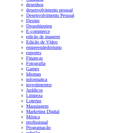
desenhos
desenvolvimento pessoal
Desenvolvimento Pessoal
Design
Dropshipping
E-commerce
edição de imagem
Edição de Vídeo
empreendedorismo
esportes
Finanças
Fotografia
Games
Idiomas
informatica
investimentos
Jurídicos
Limpeza
Loterias
Maquiagem
Marketing Digital
Música
profissional
Programação
religião