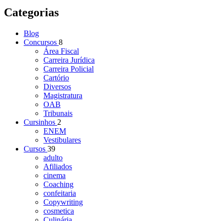
Categorias
Blog
Concursos
8
Área Fiscal
Carreira Jurídica
Carreira Policial
Cartório
Diversos
Magistratura
OAB
Tribunais
Cursinhos
2
ENEM
Vestibulares
Cursos
39
adulto
Afiliados
cinema
Coaching
confeitaria
Copywriting
cosmetica
Culinária