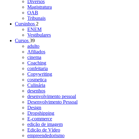
Diversos
Magistratura
OAB
Tribunais
Cursinhos
2
ENEM
Vestibulares
Cursos
39
adulto
Afiliados
cinema
Coaching
confeitaria
Copywriting
cosmetica
Culinária
desenhos
desenvolvimento pessoal
Desenvolvimento Pessoal
Design
Dropshipping
E-commerce
edição de imagem
Edição de Vídeo
empreendedorismo