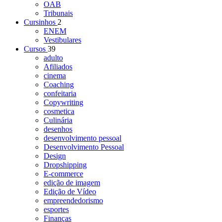
OAB
Tribunais
Cursinhos
2
ENEM
Vestibulares
Cursos
39
adulto
Afiliados
cinema
Coaching
confeitaria
Copywriting
cosmetica
Culinária
desenhos
desenvolvimento pessoal
Desenvolvimento Pessoal
Design
Dropshipping
E-commerce
edição de imagem
Edição de Vídeo
empreendedorismo
esportes
Finanças