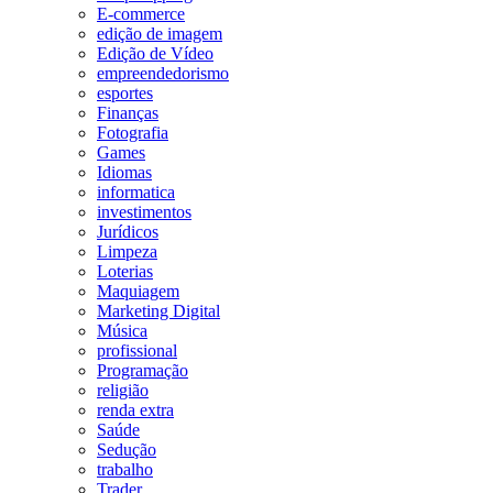
E-commerce
edição de imagem
Edição de Vídeo
empreendedorismo
esportes
Finanças
Fotografia
Games
Idiomas
informatica
investimentos
Jurídicos
Limpeza
Loterias
Maquiagem
Marketing Digital
Música
profissional
Programação
religião
renda extra
Saúde
Sedução
trabalho
Trader