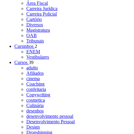
Área Fiscal
Carreira Jurídica
Carreira Policial
Cartório
Diversos
Magistratura
OAB
Tribunais
Cursinhos
2
ENEM
Vestibulares
Cursos
39
adulto
Afiliados
cinema
Coaching
confeitaria
Copywriting
cosmetica
Culinária
desenhos
desenvolvimento pessoal
Desenvolvimento Pessoal
Design
Dropshipping