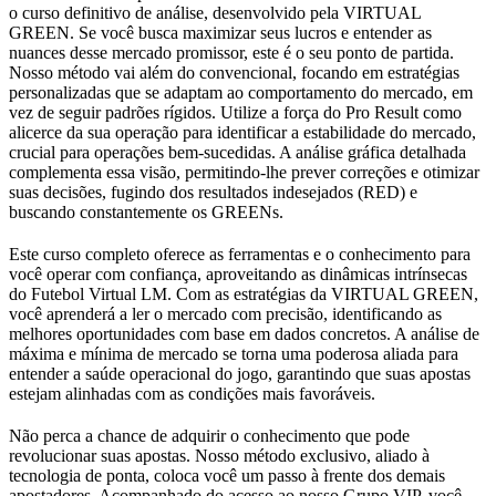
o curso definitivo de análise, desenvolvido pela VIRTUAL
GREEN. Se você busca maximizar seus lucros e entender as
nuances desse mercado promissor, este é o seu ponto de partida.
Nosso método vai além do convencional, focando em estratégias
personalizadas que se adaptam ao comportamento do mercado, em
vez de seguir padrões rígidos. Utilize a força do Pro Result como
alicerce da sua operação para identificar a estabilidade do mercado,
crucial para operações bem-sucedidas. A análise gráfica detalhada
complementa essa visão, permitindo-lhe prever correções e otimizar
suas decisões, fugindo dos resultados indesejados (RED) e
buscando constantemente os GREENs.
Este curso completo oferece as ferramentas e o conhecimento para
você operar com confiança, aproveitando as dinâmicas intrínsecas
do Futebol Virtual LM. Com as estratégias da VIRTUAL GREEN,
você aprenderá a ler o mercado com precisão, identificando as
melhores oportunidades com base em dados concretos. A análise de
máxima e mínima de mercado se torna uma poderosa aliada para
entender a saúde operacional do jogo, garantindo que suas apostas
estejam alinhadas com as condições mais favoráveis.
Não perca a chance de adquirir o conhecimento que pode
revolucionar suas apostas. Nosso método exclusivo, aliado à
tecnologia de ponta, coloca você um passo à frente dos demais
apostadores. Acompanhado do acesso ao nosso Grupo VIP, você