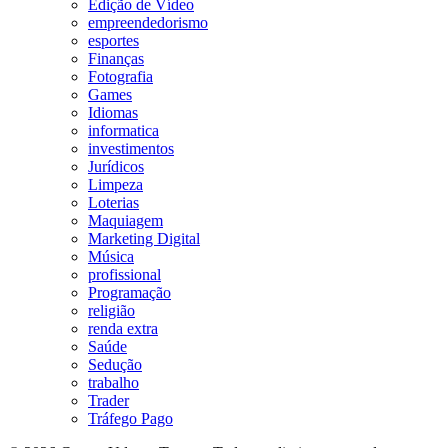
Edição de Vídeo
empreendedorismo
esportes
Finanças
Fotografia
Games
Idiomas
informatica
investimentos
Jurídicos
Limpeza
Loterias
Maquiagem
Marketing Digital
Música
profissional
Programação
religião
renda extra
Saúde
Sedução
trabalho
Trader
Tráfego Pago