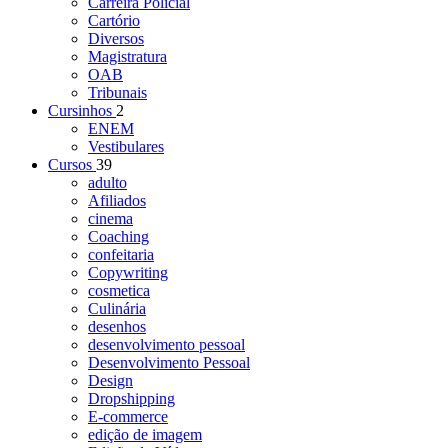
Carreira Policial
Cartório
Diversos
Magistratura
OAB
Tribunais
Cursinhos
2
ENEM
Vestibulares
Cursos
39
adulto
Afiliados
cinema
Coaching
confeitaria
Copywriting
cosmetica
Culinária
desenhos
desenvolvimento pessoal
Desenvolvimento Pessoal
Design
Dropshipping
E-commerce
edição de imagem