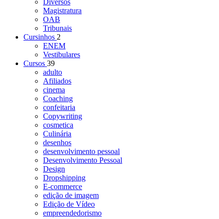
Diversos
Magistratura
OAB
Tribunais
Cursinhos
2
ENEM
Vestibulares
Cursos
39
adulto
Afiliados
cinema
Coaching
confeitaria
Copywriting
cosmetica
Culinária
desenhos
desenvolvimento pessoal
Desenvolvimento Pessoal
Design
Dropshipping
E-commerce
edição de imagem
Edição de Vídeo
empreendedorismo