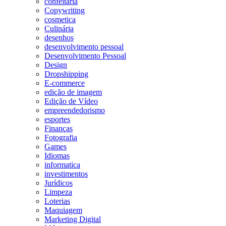
confeitaria
Copywriting
cosmetica
Culinária
desenhos
desenvolvimento pessoal
Desenvolvimento Pessoal
Design
Dropshipping
E-commerce
edição de imagem
Edição de Vídeo
empreendedorismo
esportes
Finanças
Fotografia
Games
Idiomas
informatica
investimentos
Jurídicos
Limpeza
Loterias
Maquiagem
Marketing Digital