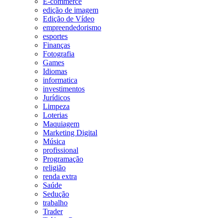
E-commerce
edição de imagem
Edição de Vídeo
empreendedorismo
esportes
Finanças
Fotografia
Games
Idiomas
informatica
investimentos
Jurídicos
Limpeza
Loterias
Maquiagem
Marketing Digital
Música
profissional
Programação
religião
renda extra
Saúde
Sedução
trabalho
Trader