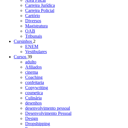
Área Fiscal
Carreira Jurídica
Carreira Policial
Cartório
Diversos
Magistratura
OAB
Tribunais
Cursinhos
2
ENEM
Vestibulares
Cursos
39
adulto
Afiliados
cinema
Coaching
confeitaria
Copywriting
cosmetica
Culinária
desenhos
desenvolvimento pessoal
Desenvolvimento Pessoal
Design
Dropshipping