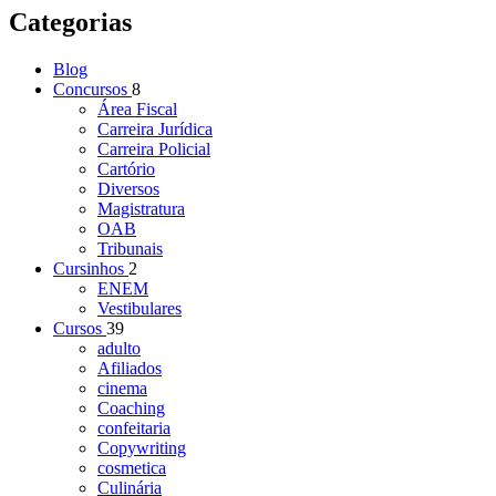
Categorias
Blog
Concursos
8
Área Fiscal
Carreira Jurídica
Carreira Policial
Cartório
Diversos
Magistratura
OAB
Tribunais
Cursinhos
2
ENEM
Vestibulares
Cursos
39
adulto
Afiliados
cinema
Coaching
confeitaria
Copywriting
cosmetica
Culinária