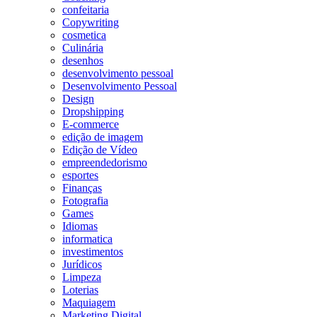
confeitaria
Copywriting
cosmetica
Culinária
desenhos
desenvolvimento pessoal
Desenvolvimento Pessoal
Design
Dropshipping
E-commerce
edição de imagem
Edição de Vídeo
empreendedorismo
esportes
Finanças
Fotografia
Games
Idiomas
informatica
investimentos
Jurídicos
Limpeza
Loterias
Maquiagem
Marketing Digital