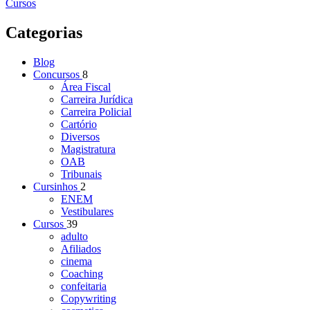
Cursos
Categorias
Blog
Concursos
8
Área Fiscal
Carreira Jurídica
Carreira Policial
Cartório
Diversos
Magistratura
OAB
Tribunais
Cursinhos
2
ENEM
Vestibulares
Cursos
39
adulto
Afiliados
cinema
Coaching
confeitaria
Copywriting