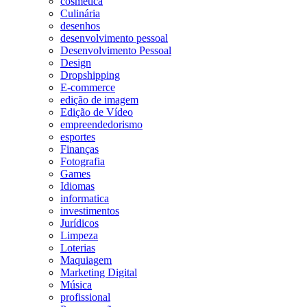
cosmetica
Culinária
desenhos
desenvolvimento pessoal
Desenvolvimento Pessoal
Design
Dropshipping
E-commerce
edição de imagem
Edição de Vídeo
empreendedorismo
esportes
Finanças
Fotografia
Games
Idiomas
informatica
investimentos
Jurídicos
Limpeza
Loterias
Maquiagem
Marketing Digital
Música
profissional