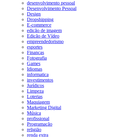
desenvolvimento pessoal
Desenvolvimento Pessoal
Design
Dropshipping
E-commerce
edição de imagem
Edição de Vídeo
empreendedorismo
esportes
Finanças
Fotografia
Games
Idiomas
informatica
investimentos
Jurídicos
Limpeza
Loterias
Maquiagem
Marketing Digital
Música
profissional
Programação
religião
renda extra