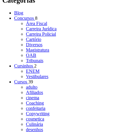
Categorias
Blog
Concursos
8
Área Fiscal
Carreira Jurídica
Carreira Policial
Cartório
Diversos
Magistratura
OAB
Tribunais
Cursinhos
2
ENEM
Vestibulares
Cursos
39
adulto
Afiliados
cinema
Coaching
confeitaria
Copywriting
cosmetica
Culinária
desenhos