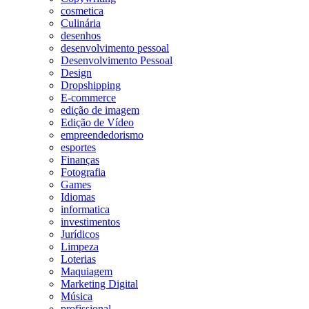
cosmetica
Culinária
desenhos
desenvolvimento pessoal
Desenvolvimento Pessoal
Design
Dropshipping
E-commerce
edição de imagem
Edição de Vídeo
empreendedorismo
esportes
Finanças
Fotografia
Games
Idiomas
informatica
investimentos
Jurídicos
Limpeza
Loterias
Maquiagem
Marketing Digital
Música
profissional