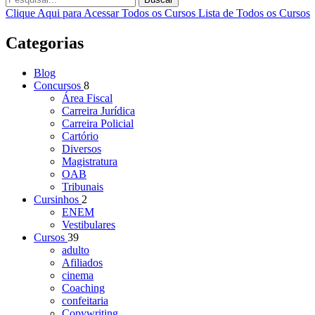
Clique Aqui para Acessar Todos os Cursos
Lista de Todos os Cursos
Categorias
Blog
Concursos
8
Área Fiscal
Carreira Jurídica
Carreira Policial
Cartório
Diversos
Magistratura
OAB
Tribunais
Cursinhos
2
ENEM
Vestibulares
Cursos
39
adulto
Afiliados
cinema
Coaching
confeitaria
Copywriting