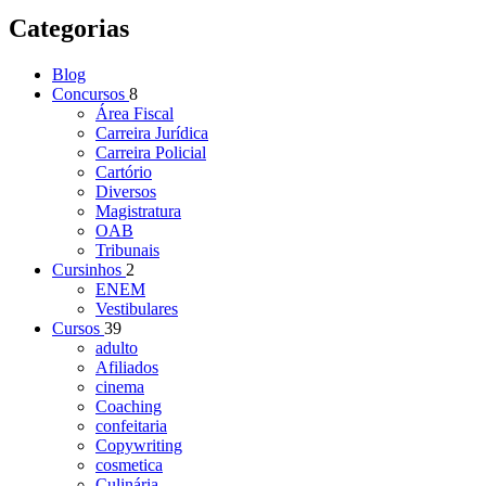
Categorias
Blog
Concursos
8
Área Fiscal
Carreira Jurídica
Carreira Policial
Cartório
Diversos
Magistratura
OAB
Tribunais
Cursinhos
2
ENEM
Vestibulares
Cursos
39
adulto
Afiliados
cinema
Coaching
confeitaria
Copywriting
cosmetica
Culinária