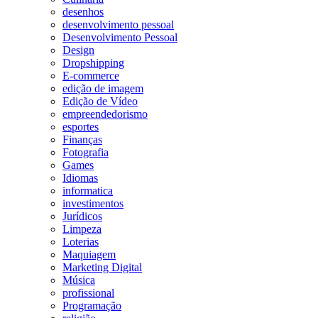
desenhos
desenvolvimento pessoal
Desenvolvimento Pessoal
Design
Dropshipping
E-commerce
edição de imagem
Edição de Vídeo
empreendedorismo
esportes
Finanças
Fotografia
Games
Idiomas
informatica
investimentos
Jurídicos
Limpeza
Loterias
Maquiagem
Marketing Digital
Música
profissional
Programação