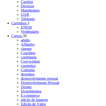
Cartório
Diversos
Magistratura
OAB
Tribunais
Cursinhos
2
ENEM
Vestibulares
Cursos
39
adulto
Afiliados
cinema
Coaching
confeitaria
Copywriting
cosmetica
Culinária
desenhos
desenvolvimento pessoal
Desenvolvimento Pessoal
Design
Dropshipping
E-commerce
edição de imagem
Edição de Vídeo