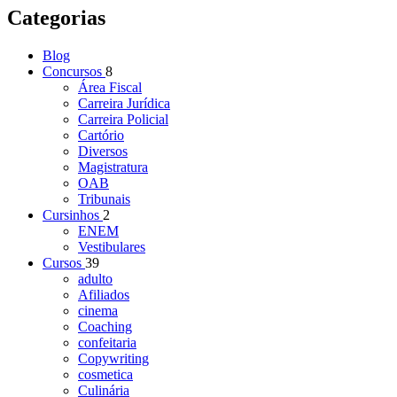
Categorias
Blog
Concursos
8
Área Fiscal
Carreira Jurídica
Carreira Policial
Cartório
Diversos
Magistratura
OAB
Tribunais
Cursinhos
2
ENEM
Vestibulares
Cursos
39
adulto
Afiliados
cinema
Coaching
confeitaria
Copywriting
cosmetica
Culinária