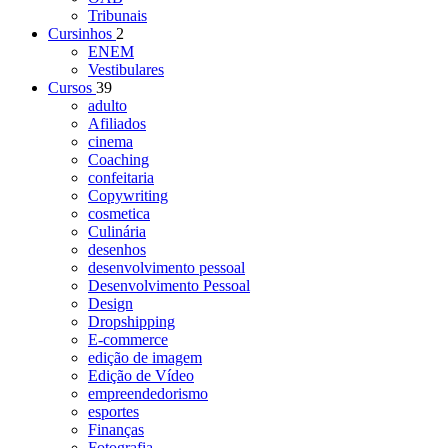
Tribunais
Cursinhos
2
ENEM
Vestibulares
Cursos
39
adulto
Afiliados
cinema
Coaching
confeitaria
Copywriting
cosmetica
Culinária
desenhos
desenvolvimento pessoal
Desenvolvimento Pessoal
Design
Dropshipping
E-commerce
edição de imagem
Edição de Vídeo
empreendedorismo
esportes
Finanças
Fotografia