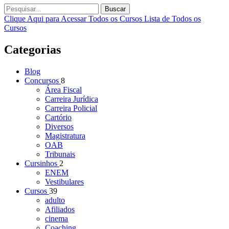
Buscar
Clique Aqui para Acessar Todos os Cursos
Lista de Todos os
Cursos
Categorias
Blog
Concursos
8
Área Fiscal
Carreira Jurídica
Carreira Policial
Cartório
Diversos
Magistratura
OAB
Tribunais
Cursinhos
2
ENEM
Vestibulares
Cursos
39
adulto
Afiliados
cinema
Coaching