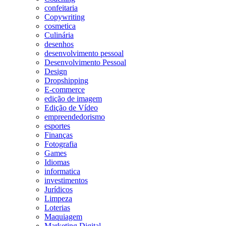
confeitaria
Copywriting
cosmetica
Culinária
desenhos
desenvolvimento pessoal
Desenvolvimento Pessoal
Design
Dropshipping
E-commerce
edição de imagem
Edição de Vídeo
empreendedorismo
esportes
Finanças
Fotografia
Games
Idiomas
informatica
investimentos
Jurídicos
Limpeza
Loterias
Maquiagem
Marketing Digital