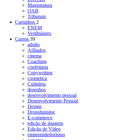
Magistratura
OAB
Tribunais
Cursinhos
2
ENEM
Vestibulares
Cursos
39
adulto
Afiliados
cinema
Coaching
confeitaria
Copywriting
cosmetica
Culinária
desenhos
desenvolvimento pessoal
Desenvolvimento Pessoal
Design
Dropshipping
E-commerce
edição de imagem
Edição de Vídeo
empreendedorismo