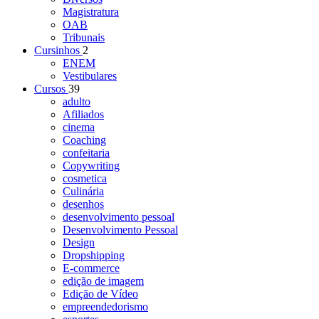
Magistratura
OAB
Tribunais
Cursinhos
2
ENEM
Vestibulares
Cursos
39
adulto
Afiliados
cinema
Coaching
confeitaria
Copywriting
cosmetica
Culinária
desenhos
desenvolvimento pessoal
Desenvolvimento Pessoal
Design
Dropshipping
E-commerce
edição de imagem
Edição de Vídeo
empreendedorismo