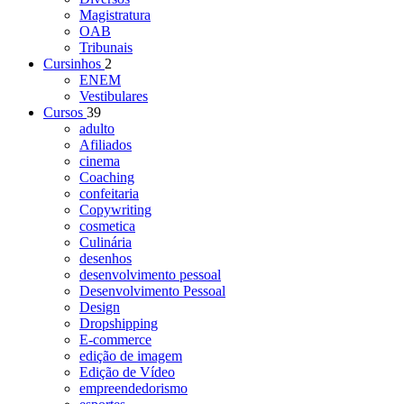
Magistratura
OAB
Tribunais
Cursinhos
2
ENEM
Vestibulares
Cursos
39
adulto
Afiliados
cinema
Coaching
confeitaria
Copywriting
cosmetica
Culinária
desenhos
desenvolvimento pessoal
Desenvolvimento Pessoal
Design
Dropshipping
E-commerce
edição de imagem
Edição de Vídeo
empreendedorismo