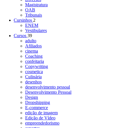
Magistratura
OAB
Tribunais
Cursinhos
2
ENEM
Vestibulares
Cursos
39
adulto
Afiliados
cinema
Coaching
confeitaria
Copywriting
cosmetica
Culinária
desenhos
desenvolvimento pessoal
Desenvolvimento Pessoal
Design
Dropshipping
E-commerce
edição de imagem
Edição de Vídeo
empreendedorismo