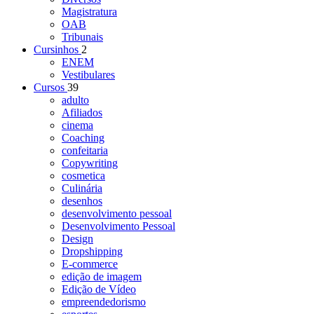
Magistratura
OAB
Tribunais
Cursinhos
2
ENEM
Vestibulares
Cursos
39
adulto
Afiliados
cinema
Coaching
confeitaria
Copywriting
cosmetica
Culinária
desenhos
desenvolvimento pessoal
Desenvolvimento Pessoal
Design
Dropshipping
E-commerce
edição de imagem
Edição de Vídeo
empreendedorismo