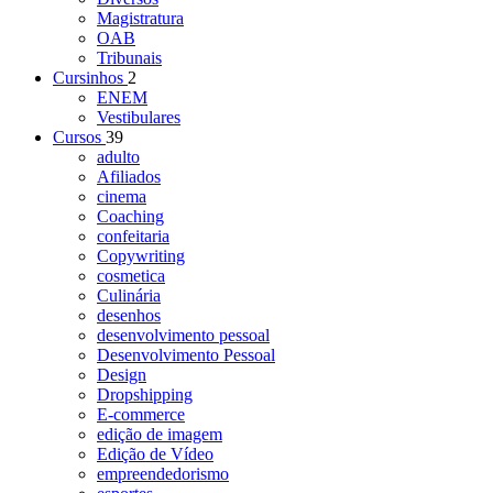
Magistratura
OAB
Tribunais
Cursinhos
2
ENEM
Vestibulares
Cursos
39
adulto
Afiliados
cinema
Coaching
confeitaria
Copywriting
cosmetica
Culinária
desenhos
desenvolvimento pessoal
Desenvolvimento Pessoal
Design
Dropshipping
E-commerce
edição de imagem
Edição de Vídeo
empreendedorismo