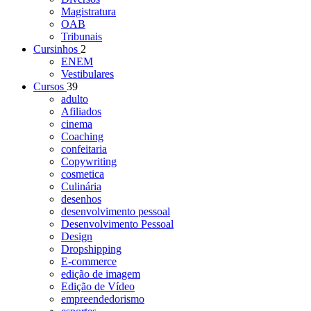
Magistratura
OAB
Tribunais
Cursinhos
2
ENEM
Vestibulares
Cursos
39
adulto
Afiliados
cinema
Coaching
confeitaria
Copywriting
cosmetica
Culinária
desenhos
desenvolvimento pessoal
Desenvolvimento Pessoal
Design
Dropshipping
E-commerce
edição de imagem
Edição de Vídeo
empreendedorismo