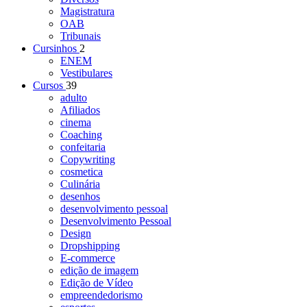
Magistratura
OAB
Tribunais
Cursinhos
2
ENEM
Vestibulares
Cursos
39
adulto
Afiliados
cinema
Coaching
confeitaria
Copywriting
cosmetica
Culinária
desenhos
desenvolvimento pessoal
Desenvolvimento Pessoal
Design
Dropshipping
E-commerce
edição de imagem
Edição de Vídeo
empreendedorismo