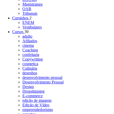
Magistratura
OAB
Tribunais
Cursinhos
2
ENEM
Vestibulares
Cursos
39
adulto
Afiliados
cinema
Coaching
confeitaria
Copywriting
cosmetica
Culinária
desenhos
desenvolvimento pessoal
Desenvolvimento Pessoal
Design
Dropshipping
E-commerce
edição de imagem
Edição de Vídeo
empreendedorismo