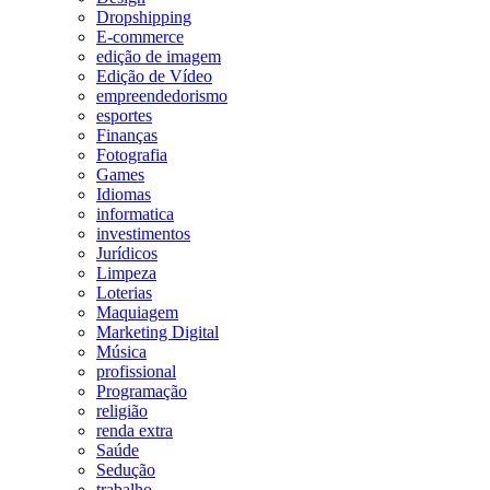
Dropshipping
E-commerce
edição de imagem
Edição de Vídeo
empreendedorismo
esportes
Finanças
Fotografia
Games
Idiomas
informatica
investimentos
Jurídicos
Limpeza
Loterias
Maquiagem
Marketing Digital
Música
profissional
Programação
religião
renda extra
Saúde
Sedução
trabalho