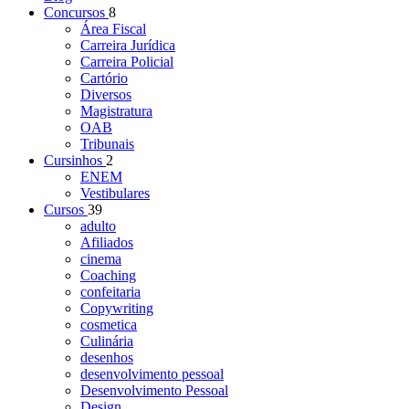
Concursos
8
Área Fiscal
Carreira Jurídica
Carreira Policial
Cartório
Diversos
Magistratura
OAB
Tribunais
Cursinhos
2
ENEM
Vestibulares
Cursos
39
adulto
Afiliados
cinema
Coaching
confeitaria
Copywriting
cosmetica
Culinária
desenhos
desenvolvimento pessoal
Desenvolvimento Pessoal
Design