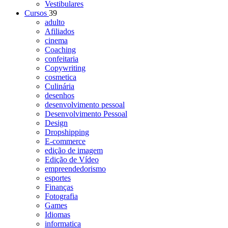
Vestibulares
Cursos
39
adulto
Afiliados
cinema
Coaching
confeitaria
Copywriting
cosmetica
Culinária
desenhos
desenvolvimento pessoal
Desenvolvimento Pessoal
Design
Dropshipping
E-commerce
edição de imagem
Edição de Vídeo
empreendedorismo
esportes
Finanças
Fotografia
Games
Idiomas
informatica