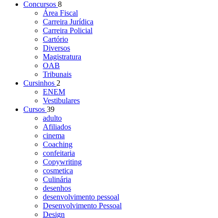
Concursos
8
Área Fiscal
Carreira Jurídica
Carreira Policial
Cartório
Diversos
Magistratura
OAB
Tribunais
Cursinhos
2
ENEM
Vestibulares
Cursos
39
adulto
Afiliados
cinema
Coaching
confeitaria
Copywriting
cosmetica
Culinária
desenhos
desenvolvimento pessoal
Desenvolvimento Pessoal
Design