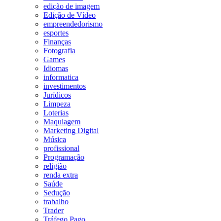
edição de imagem
Edição de Vídeo
empreendedorismo
esportes
Finanças
Fotografia
Games
Idiomas
informatica
investimentos
Jurídicos
Limpeza
Loterias
Maquiagem
Marketing Digital
Música
profissional
Programação
religião
renda extra
Saúde
Sedução
trabalho
Trader
Tráfego Pago