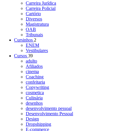
Carreira Jurídica
Carreira Policial
Cartório
Diversos
Magistratura
OAB
Tribunais
Cursinhos
2
ENEM
Vestibulares
Cursos
39
adulto
Afiliados
cinema
Coaching
confeitaria
Copywriting
cosmetica
Culinária
desenhos
desenvolvimento pessoal
Desenvolvimento Pessoal
Design
Dropshipping
E-commerce