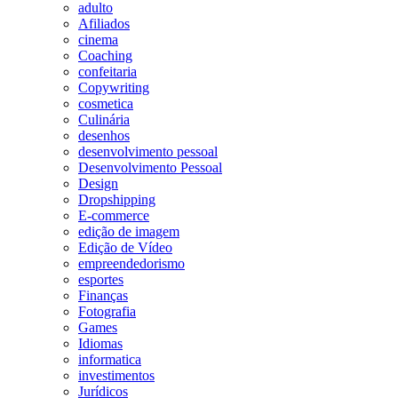
adulto
Afiliados
cinema
Coaching
confeitaria
Copywriting
cosmetica
Culinária
desenhos
desenvolvimento pessoal
Desenvolvimento Pessoal
Design
Dropshipping
E-commerce
edição de imagem
Edição de Vídeo
empreendedorismo
esportes
Finanças
Fotografia
Games
Idiomas
informatica
investimentos
Jurídicos