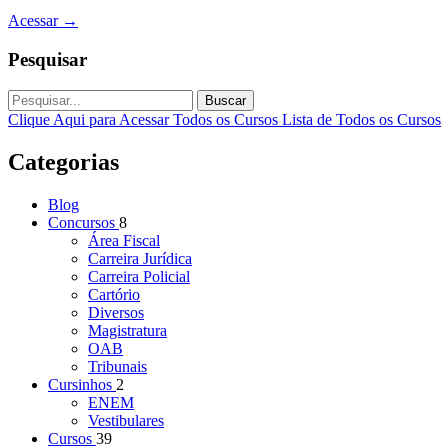
Acessar
→
Pesquisar
Buscar
Clique Aqui para Acessar Todos os Cursos
Lista de Todos os Cursos
Categorias
Blog
Concursos
8
Área Fiscal
Carreira Jurídica
Carreira Policial
Cartório
Diversos
Magistratura
OAB
Tribunais
Cursinhos
2
ENEM
Vestibulares
Cursos
39