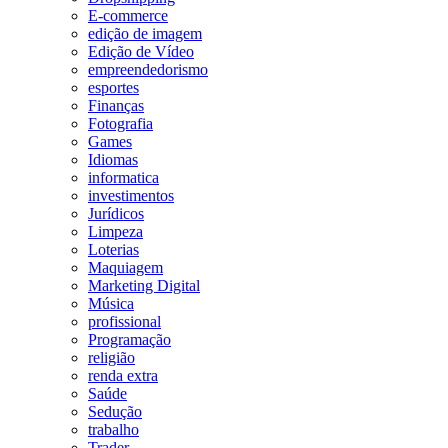
E-commerce
edição de imagem
Edição de Vídeo
empreendedorismo
esportes
Finanças
Fotografia
Games
Idiomas
informatica
investimentos
Jurídicos
Limpeza
Loterias
Maquiagem
Marketing Digital
Música
profissional
Programação
religião
renda extra
Saúde
Sedução
trabalho
Trader