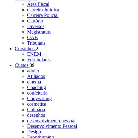
Área Fiscal
Carreira Jurídica
Carreira Policial
Cartório
Diversos
Magistratura
OAB
Tribunais
Cursinhos
2
ENEM
Vestibulares
Cursos
39
adulto
Afiliados
cinema
Coaching
confeitaria
Copywriting
cosmetica
Culinária
desenhos
desenvolvimento pessoal
Desenvolvimento Pessoal
Design
Dropshipping