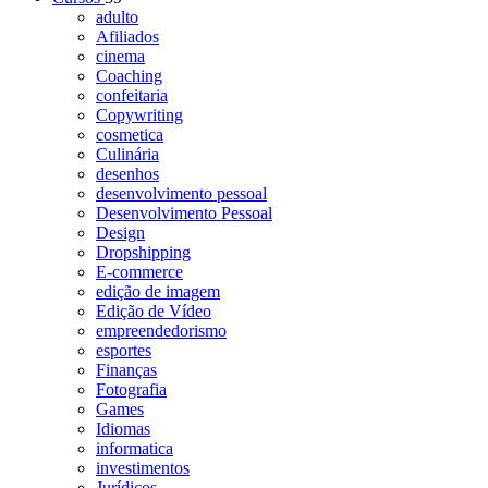
adulto
Afiliados
cinema
Coaching
confeitaria
Copywriting
cosmetica
Culinária
desenhos
desenvolvimento pessoal
Desenvolvimento Pessoal
Design
Dropshipping
E-commerce
edição de imagem
Edição de Vídeo
empreendedorismo
esportes
Finanças
Fotografia
Games
Idiomas
informatica
investimentos
Jurídicos