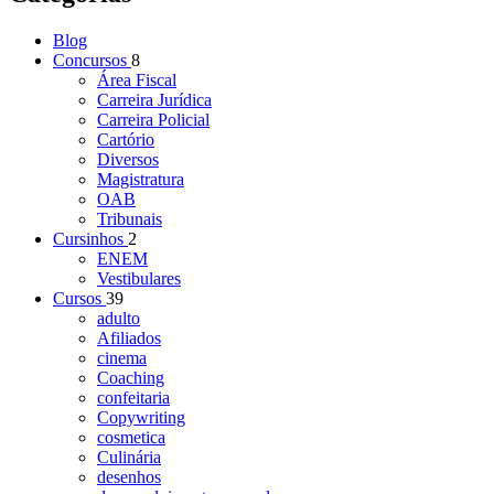
Blog
Concursos
8
Área Fiscal
Carreira Jurídica
Carreira Policial
Cartório
Diversos
Magistratura
OAB
Tribunais
Cursinhos
2
ENEM
Vestibulares
Cursos
39
adulto
Afiliados
cinema
Coaching
confeitaria
Copywriting
cosmetica
Culinária
desenhos