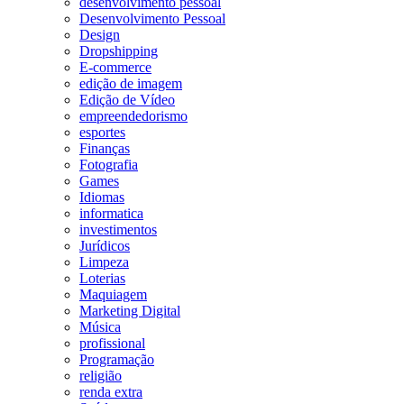
desenvolvimento pessoal
Desenvolvimento Pessoal
Design
Dropshipping
E-commerce
edição de imagem
Edição de Vídeo
empreendedorismo
esportes
Finanças
Fotografia
Games
Idiomas
informatica
investimentos
Jurídicos
Limpeza
Loterias
Maquiagem
Marketing Digital
Música
profissional
Programação
religião
renda extra