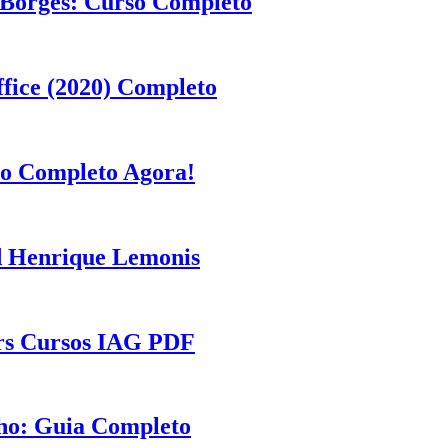
 Borges: Curso Completo
fice (2020) Completo
so Completo Agora!
d Henrique Lemonis
ers Cursos IAG PDF
ho: Guia Completo