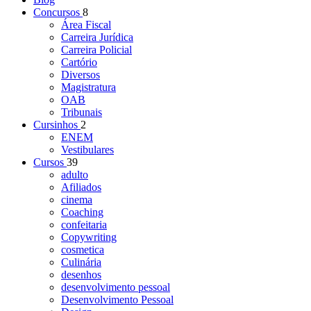
Concursos
8
Área Fiscal
Carreira Jurídica
Carreira Policial
Cartório
Diversos
Magistratura
OAB
Tribunais
Cursinhos
2
ENEM
Vestibulares
Cursos
39
adulto
Afiliados
cinema
Coaching
confeitaria
Copywriting
cosmetica
Culinária
desenhos
desenvolvimento pessoal
Desenvolvimento Pessoal