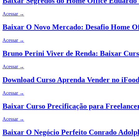
Baixar Segredos do Home Office Eduardo
Acessar
→
Baixar O Novo Mercado: Desafio Home Of
Acessar
→
Bruno Perini Viver de Renda: Baixar Cur
Acessar
→
Download Curso Aprenda Vender no iFoo
Acessar
→
Baixar Curso Precificação para Freelanc
Acessar
→
Baixar O Negócio Perfeito Conrado Adolp